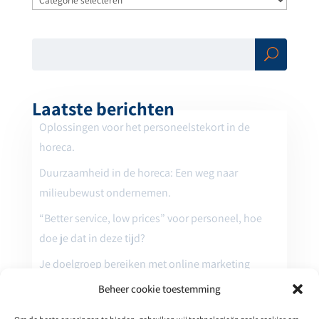
Zoe
ken
Laatste berichten
Oplossingen voor het personeelstekort in de
horeca.
Duurzaamheid in de horeca: Een weg naar
milieubewust ondernemen.
“Better service, low prices” voor personeel, hoe
doe je dat in deze tijd?
Je doelgroep bereiken met online marketing
Hoe online zichtbaar is jouw horeca zaak? Meer
Beheer cookie toestemming
omzet met online marketing.