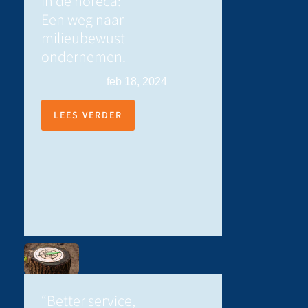
in de horeca:
Een weg naar
milieubewust
ondernemen.
feb 18, 2024
LEES VERDER
“Better service,