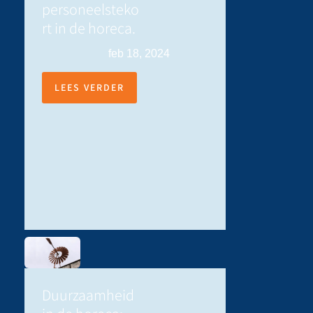
personeelsteko
rt in de horeca.
feb 18, 2024
LEES VERDER
Duurzaamheid