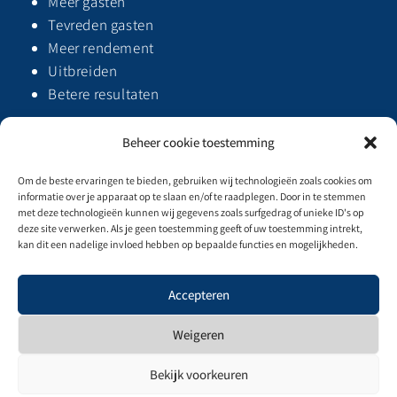
Meer gasten
Tevreden gasten
Meer rendement
Uitbreiden
Betere resultaten
Beheer cookie toestemming
Om de beste ervaringen te bieden, gebruiken wij technologieën zoals cookies om
informatie over je apparaat op te slaan en/of te raadplegen. Door in te stemmen
met deze technologieën kunnen wij gegevens zoals surfgedrag of unieke ID's op
deze site verwerken. Als je geen toestemming geeft of uw toestemming intrekt,
kan dit een nadelige invloed hebben op bepaalde functies en mogelijkheden.
Privacybeleid & Algemene voorwaarden
Accepteren
Weigeren
Bekijk voorkeuren
Cookiebeleid