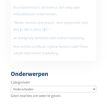
Duurzaamheid in de horeca: Een weg naar
milieubewust ondernemen.
“Better service, low prices” voor personeel, hoe
doe je dat in deze tijd?
Je doelgroep bereiken met online marketing
Hoe online zichtbaar is jouw horeca zaak? Meer
omzet met online marketing.
Onderwerpen
Categorieën
Geen reacties om weer te geven.