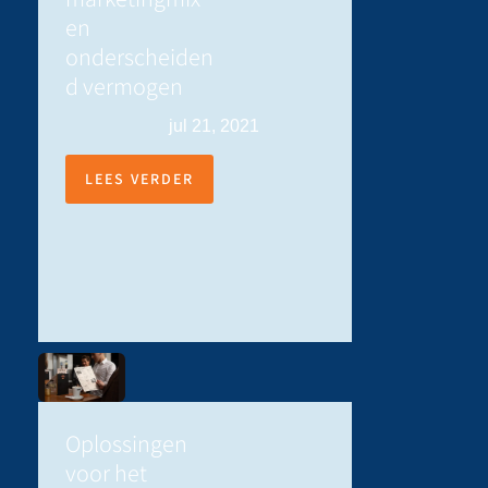
en
onderscheiden
d vermogen
jul 21, 2021
LEES VERDER
Oplossingen
voor het