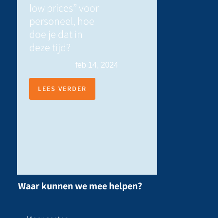
low prices” voor
personeel, hoe
doe je dat in
deze tijd?
feb 14, 2024
LEES VERDER
Waar kunnen we mee helpen?