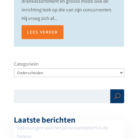
drankassortiment en grosso modo ook de
inrichting leek op die van zijn concurrenten.
Hij vroeg zich af...
LEES VERDER
Categorieën
Zoe
ken
Laatste berichten
Oplossingen voor het personeelstekort in de
horeca.