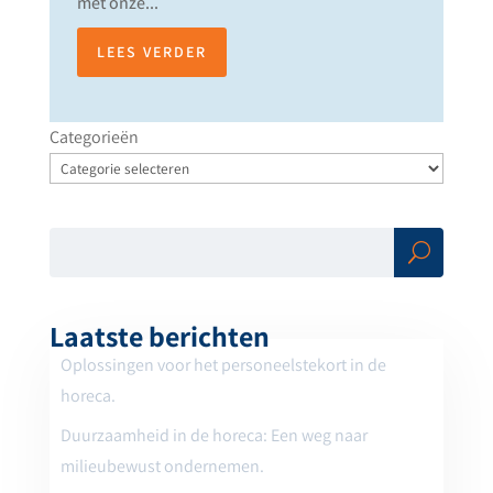
met onze...
LEES VERDER
Categorieën
Zoe
ken
Laatste berichten
Oplossingen voor het personeelstekort in de
horeca.
Duurzaamheid in de horeca: Een weg naar
milieubewust ondernemen.