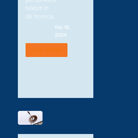
tekort in
de horeca.
feb 18,
2024
LEES VERDER