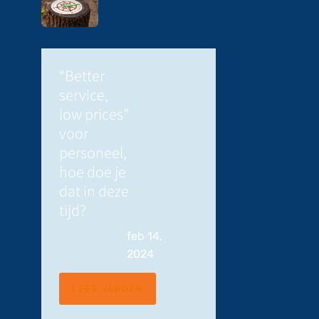
“Better
service,
low prices”
voor
personeel,
hoe doe je
dat in deze
tijd?
feb 14,
2024
LEES VERDER