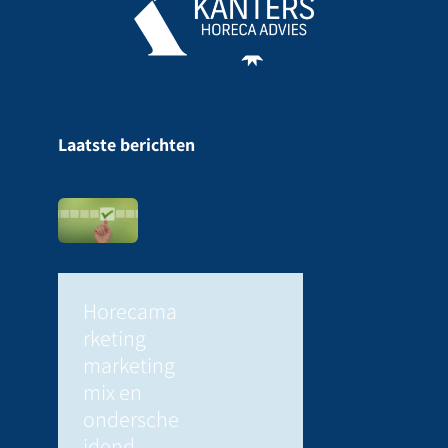
Laatste berichten
Horecama
rketing
marketing
mix en
ondersche
idend