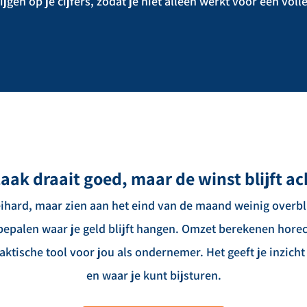
ijgen op je cijfers, zodat je niet alleen werkt voor een vo
zaak draait goed, maar de winst blijft ac
ard, maar zien aan het eind van de maand weinig overblij
 bepalen waar je geld blijft hangen. Omzet berekenen horec
aktische tool voor jou als ondernemer. Het geeft je inzicht
en waar je kunt bijsturen.