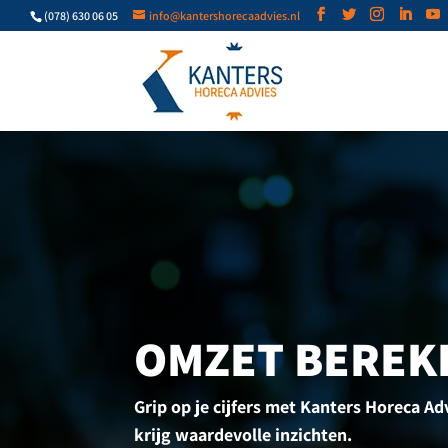
(078) 630 06 05
info@kantershorecaadvies.nl
OMZET BEREK
Grip op je cijfers met Kanters Horeca A
krijg waardevolle inzichten.