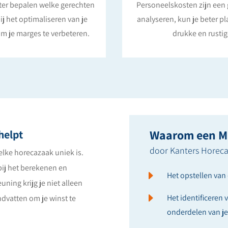
eter bepalen welke gerechten
Personeelskosten zijn een g
ij het optimaliseren van je
analyseren, kun je beter 
m je marges te verbeteren.
drukke en rustig
Waarom een M
helpt
door Kanters Horeca
elke horecazaak uniek is.
ij het berekenen en
E
Het opstellen van 
ning krijg je niet alleen
E
Het identificeren
andvatten om je winst te
onderdelen van je 