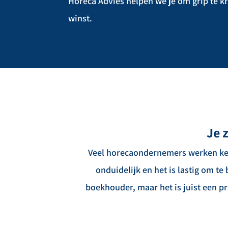
Horeca Advies helpen we je om grip te kr
winst.
Je 
Veel horecaondernemers werken keih
onduidelijk en het is lastig om te
boekhouder, maar het is juist een pr