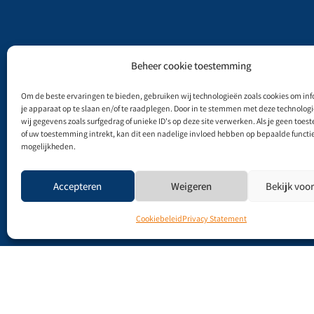
Beheer cookie toestemming
Om de beste ervaringen te bieden, gebruiken wij technologieën zoals cookies om inf
je apparaat op te slaan en/of te raadplegen. Door in te stemmen met deze technolo
wij gegevens zoals surfgedrag of unieke ID's op deze site verwerken. Als je geen toe
of uw toestemming intrekt, kan dit een nadelige invloed hebben op bepaalde functi
mogelijkheden.
Accepteren
Weigeren
Bekijk voo
Cookiebeleid
Privacy Statement