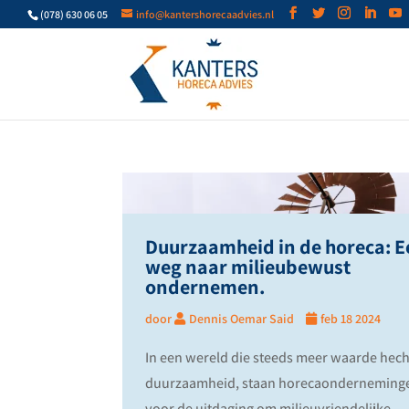
(078) 630 06 05
info@kantershorecaadvies.nl
Duurzaamheid in de horeca: E
weg naar milieubewust
ondernemen.
door
Dennis Oemar Said
feb 18 2024
In een wereld die steeds meer waarde hech
duurzaamheid, staan horecaonderneming
voor de uitdaging om milieuvriendelijke