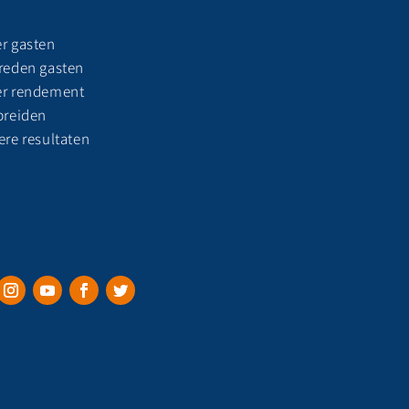
r gasten
reden gasten
r rendement
breiden
ere resultaten