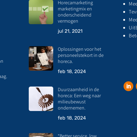
Horecamarketing
Mee
marketingmix en
Tev
onderscheidend
Mee
vermogen
Uit
jul 21, 2021
Bet
Oplossingen voor het
personeelstekort in de
an
horeca.
feb 18, 2024
aag.
Duurzaamheid in de
horeca: Een weg naar
milieubewust
ondernemen.
feb 18, 2024
“Better service, low