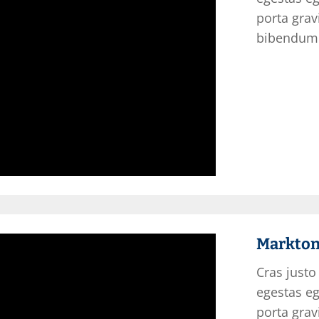
porta grav
bibendum 
Markton
Cras justo 
egestas eg
porta grav