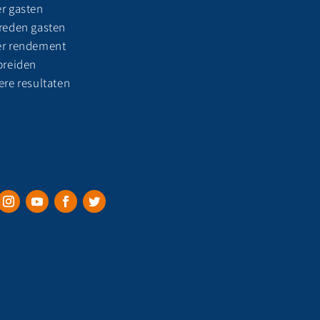
r gasten
reden gasten
r rendement
breiden
ere resultaten