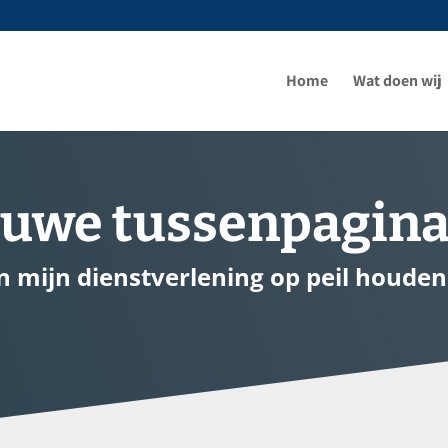
Home
Wat doen wij
ieuwe tussenpagin
an mijn dienstverlening op peil houden