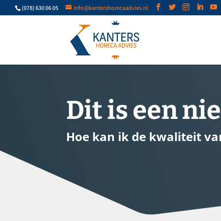
(078) 630 06 05
info@kantershorecaadvies.nl
Dit is een n
Hoe kan ik de kwaliteit v