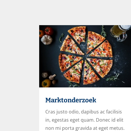
Marktonderzoek
Cras justo odio, dapibus ac facilisis
in, egestas eget quam. Donec id elit
non mi porta gravida at eget metus.