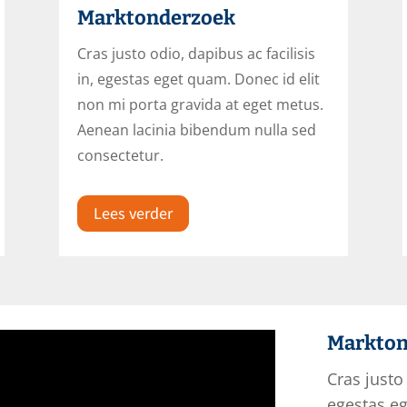
Marktonderzoek
Cras justo odio, dapibus ac facilisis
in, egestas eget quam. Donec id elit
non mi porta gravida at eget metus.
Aenean lacinia bibendum nulla sed
consectetur.
Lees verder
Markton
Cras justo 
egestas eg