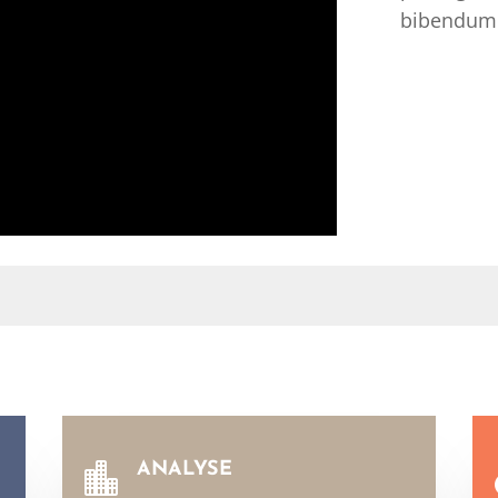
bibendum 
ANALYSE
