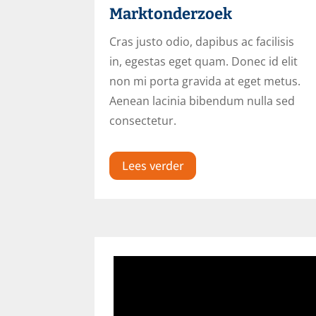
Marktonderzoek
Cras justo odio, dapibus ac facilisis
in, egestas eget quam. Donec id elit
non mi porta gravida at eget metus.
Aenean lacinia bibendum nulla sed
consectetur.
Lees verder