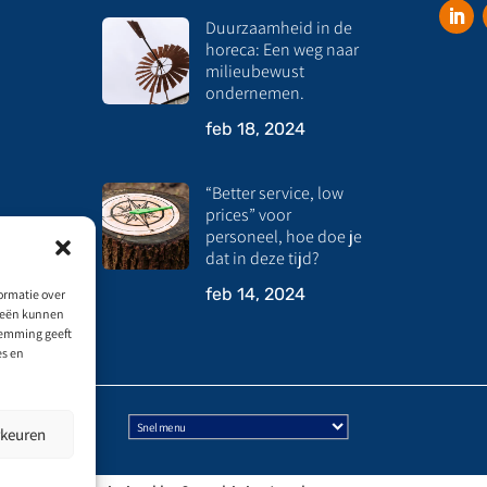
Duurzaamheid in de
horeca: Een weg naar
milieubewust
ondernemen.
feb 18, 2024
“Better service, low
prices” voor
personeel, hoe doe je
dat in deze tijd?
feb 14, 2024
ormatie over
gieën kunnen
stemming geeft
es en
rkeuren