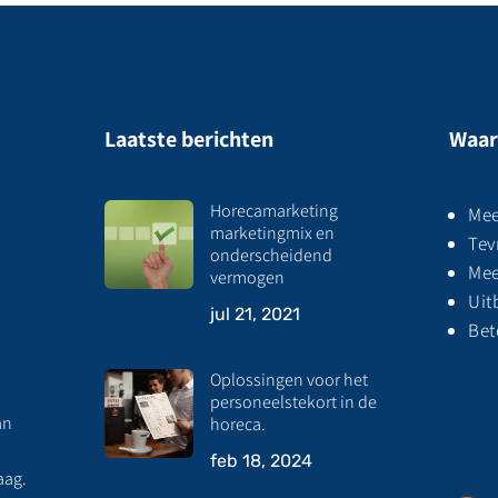
Laatste berichten
Waar
Horecamarketing
Mee
marketingmix en
Tev
onderscheidend
Mee
vermogen
Uit
jul 21, 2021
Bet
Oplossingen voor het
personeelstekort in de
an
horeca.
feb 18, 2024
aag.