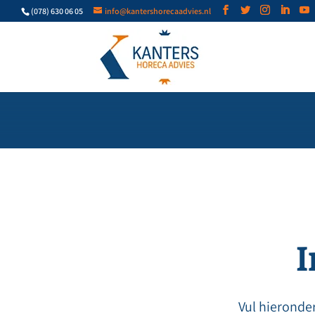
(078) 630 06 05
info@kantershorecaadvies.nl
I
Vul hieronder