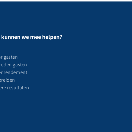
 kunnen we mee helpen?
r gasten
reden gasten
r rendement
breiden
ere resultaten