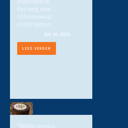
in de horeca:
Een weg naar
milieubewust
ondernemen.
feb 18, 2024
LEES VERDER
“Better service,