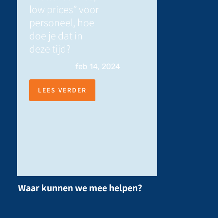
low prices” voor
personeel, hoe
doe je dat in
deze tijd?
feb 14, 2024
LEES VERDER
Waar kunnen we mee helpen?