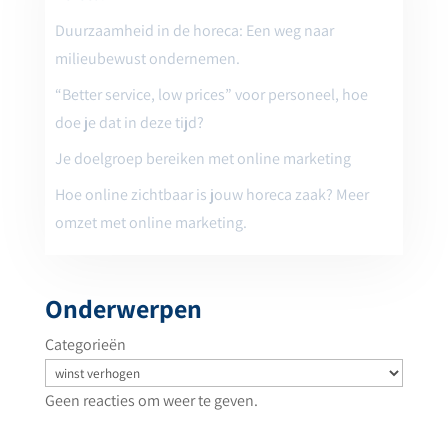
Duurzaamheid in de horeca: Een weg naar
milieubewust ondernemen.
“Better service, low prices” voor personeel, hoe
doe je dat in deze tijd?
Je doelgroep bereiken met online marketing
Hoe online zichtbaar is jouw horeca zaak? Meer
omzet met online marketing.
Onderwerpen
Categorieën
Geen reacties om weer te geven.