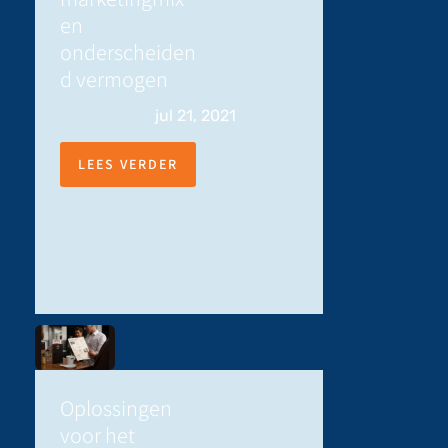
en
onderscheiden
d vermogen
jul 21, 2021
LEES VERDER
Oplossingen
voor het