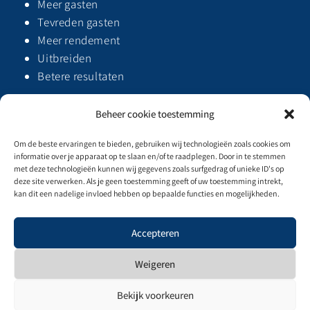
Meer gasten
Tevreden gasten
Meer rendement
Uitbreiden
Betere resultaten
Beheer cookie toestemming
Om de beste ervaringen te bieden, gebruiken wij technologieën zoals cookies om
informatie over je apparaat op te slaan en/of te raadplegen. Door in te stemmen
met deze technologieën kunnen wij gegevens zoals surfgedrag of unieke ID's op
deze site verwerken. Als je geen toestemming geeft of uw toestemming intrekt,
kan dit een nadelige invloed hebben op bepaalde functies en mogelijkheden.
Privacybeleid & Algemene voorwaarden
Accepteren
Weigeren
Bekijk voorkeuren