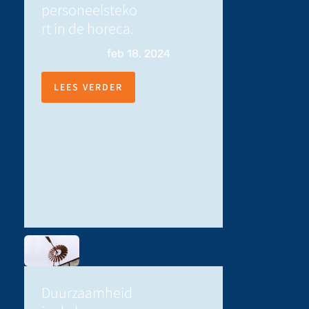
personeelsteko
rt in de horeca.
feb 18, 2024
LEES VERDER
Duurzaamheid