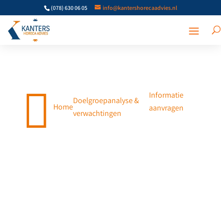
(078) 630 06 05
info@kantershorecaadvies.nl

Informatie
Doelgroepanalyse &
Home
aanvragen
verwachtingen
Doelgroepanalyse en