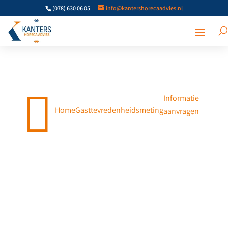
(078) 630 06 05
info@kantershorecaadvies.nl

Informatie
Home
Gasttevredenheidsmeting
aanvragen
Gasttevredenheidsmeting