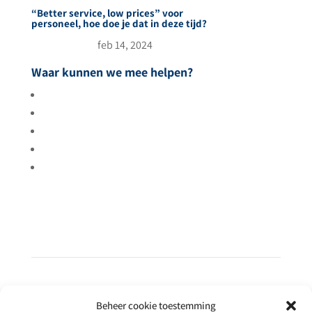
“Better service, low prices” voor
personeel, hoe doe je dat in deze tijd?
feb 14, 2024
Waar kunnen we mee helpen?
Meer gasten
Tevreden gasten
Meer rendement
Uitbreiden
Betere resultaten
Beheer cookie toestemming