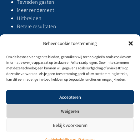
Tevreden gasten
Meer rendement
Uitbreiden
Betere resultaten
Beheer cookie toestemming
Om de beste ervaringen te bieden, gebruiken wij technologieën zoals cookies om
informatie over je apparaat op te slaan en/of te raadplegen. Door in te stemmen
met deze technologieën kunnen wij gegevens zoals surfgedrag of unieke ID's op
deze site verwerken. Als je geen toestemming geeft of uw toestemming intrekt,
kan dit een nadelige invloed hebben op bepaalde functies en mogelijkheden.
Privacybeleid & Algemene voorwaarden
Accepteren
Weigeren
Bekijk voorkeuren
Cookiebeleid
Cookiebeleid
Privacy Statement