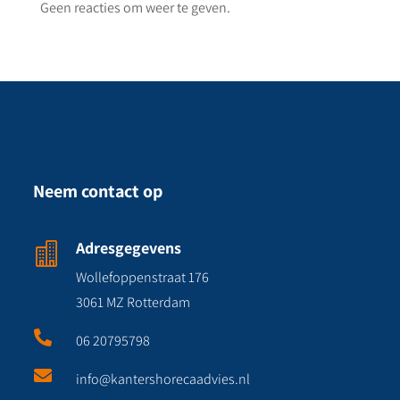
Geen reacties om weer te geven.
Neem contact op
Adresgegevens

Wollefoppenstraat 176
3061 MZ Rotterdam

06 20795798

info@kantershorecaadvies.nl