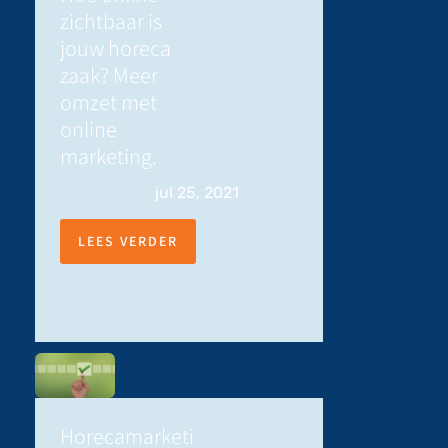
zichtbaar is
jouw horeca
zaak? Meer
omzet met
online
marketing.
jul 25, 2021
LEES VERDER
Horecamarketi