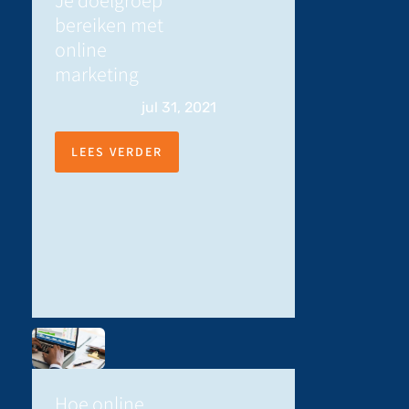
bereiken met
online
marketing
jul 31, 2021
LEES VERDER
Hoe online