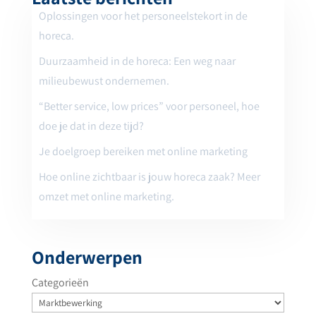
Oplossingen voor het personeelstekort in de
horeca.
Duurzaamheid in de horeca: Een weg naar
milieubewust ondernemen.
“Better service, low prices” voor personeel, hoe
doe je dat in deze tijd?
Je doelgroep bereiken met online marketing
Hoe online zichtbaar is jouw horeca zaak? Meer
omzet met online marketing.
Onderwerpen
Categorieën