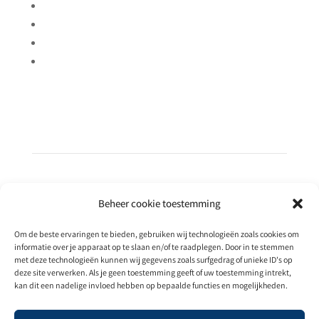
Tevreden gasten
Meer rendement
Uitbreiden
Betere resultaten
Beheer cookie toestemming
Om de beste ervaringen te bieden, gebruiken wij technologieën zoals cookies om
informatie over je apparaat op te slaan en/of te raadplegen. Door in te stemmen
met deze technologieën kunnen wij gegevens zoals surfgedrag of unieke ID's op
deze site verwerken. Als je geen toestemming geeft of uw toestemming intrekt,
kan dit een nadelige invloed hebben op bepaalde functies en mogelijkheden.
Privacybeleid & Algemene voorwaarden