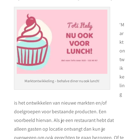
‘M
ar
kt
on
tw
ik
ke
Marktontwikkeling – behalve diner nu ook lunch!
lin
g
is het ontwikkelen van nieuwe markten en/of
doelgroepen voor bestaande producten. Een
voorbeeld hiervan. Als je een restaurant hebt dat
alleen gasten op locatie ontvangt dan kun je
overwegen om ook gerechten te gaan bezorgen. Of te