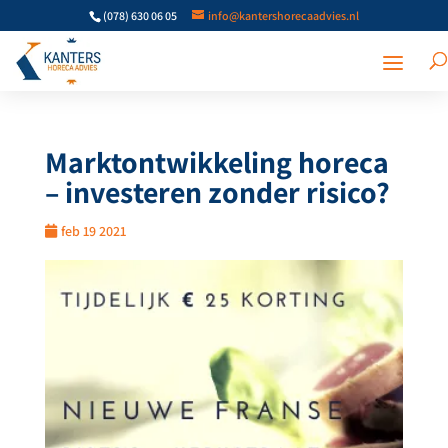
(078) 630 06 05
info@kantershorecaadvies.nl
Marktontwikkeling horeca
– investeren zonder risico?
feb 19 2021