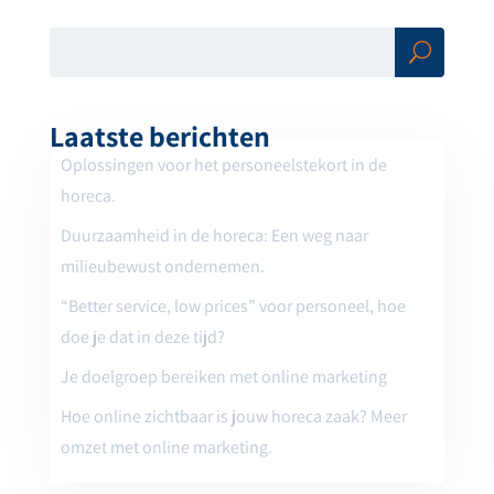
Zoe
ken
Laatste berichten
Oplossingen voor het personeelstekort in de
horeca.
Duurzaamheid in de horeca: Een weg naar
milieubewust ondernemen.
“Better service, low prices” voor personeel, hoe
doe je dat in deze tijd?
Je doelgroep bereiken met online marketing
Hoe online zichtbaar is jouw horeca zaak? Meer
omzet met online marketing.