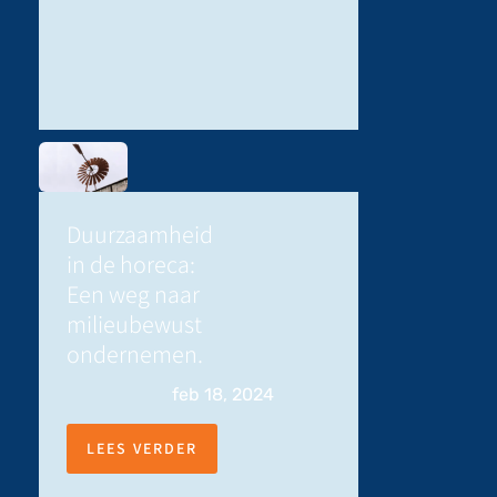
Duurzaamheid
in de horeca:
Een weg naar
milieubewust
ondernemen.
feb 18, 2024
LEES VERDER