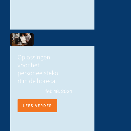
Oplossingen
voor het
personeelsteko
rt in de horeca.
feb 18, 2024
LEES VERDER