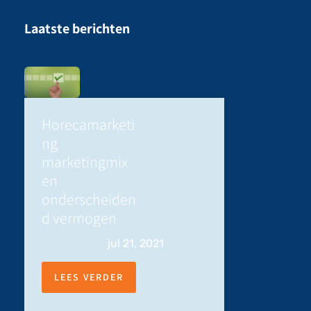
Laatste berichten
Horecamarketi
ng
marketingmix
en
onderscheiden
d vermogen
jul 21, 2021
LEES VERDER