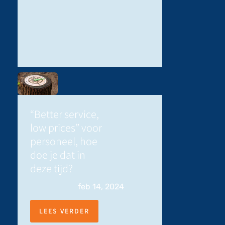
“Better service,
low prices” voor
personeel, hoe
doe je dat in
deze tijd?
feb 14, 2024
LEES VERDER