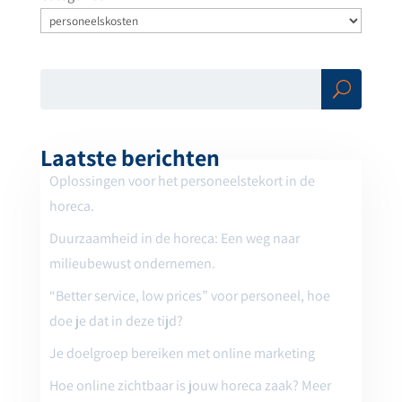
Zoe
ken
Laatste berichten
Oplossingen voor het personeelstekort in de
horeca.
Duurzaamheid in de horeca: Een weg naar
milieubewust ondernemen.
“Better service, low prices” voor personeel, hoe
doe je dat in deze tijd?
Je doelgroep bereiken met online marketing
Hoe online zichtbaar is jouw horeca zaak? Meer