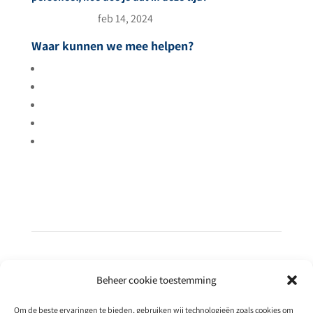
feb 14, 2024
Waar kunnen we mee helpen?
Meer gasten
Tevreden gasten
Meer rendement
Uitbreiden
Betere resultaten
Beheer cookie toestemming
Om de beste ervaringen te bieden, gebruiken wij technologieën zoals cookies om