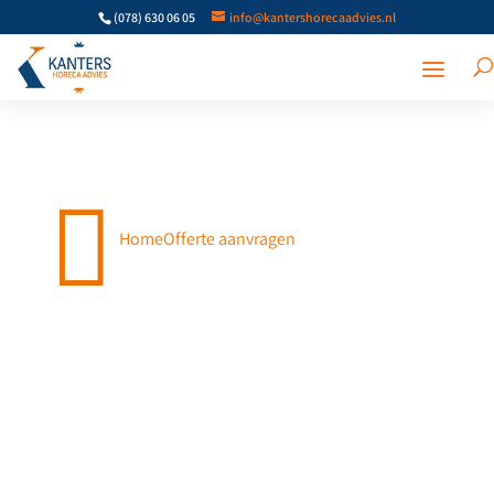
(078) 630 06 05
info@kantershorecaadvies.nl

Home
Offerte aanvragen
Offerte aanvragen