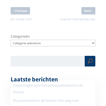
‹
›
Previous
Next
DIT IS EEN TEST
CONCEPTONTWIKKELING
Categorieën
Zoe
ken
Laatste berichten
Oplossingen voor het personeelstekort in de
horeca.
Duurzaamheid in de horeca: Een weg naar