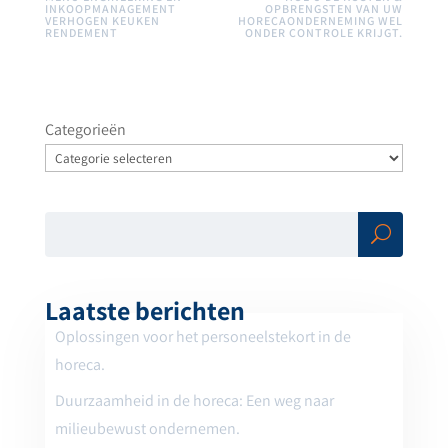
INKOOPMANAGEMENT
OPBRENGSTEN VAN UW
VERHOGEN KEUKEN
HORECAONDERNEMING WEL
RENDEMENT
ONDER CONTROLE KRIJGT.
Categorieën
Zoe
ken
Laatste berichten
Oplossingen voor het personeelstekort in de
horeca.
Duurzaamheid in de horeca: Een weg naar
milieubewust ondernemen.