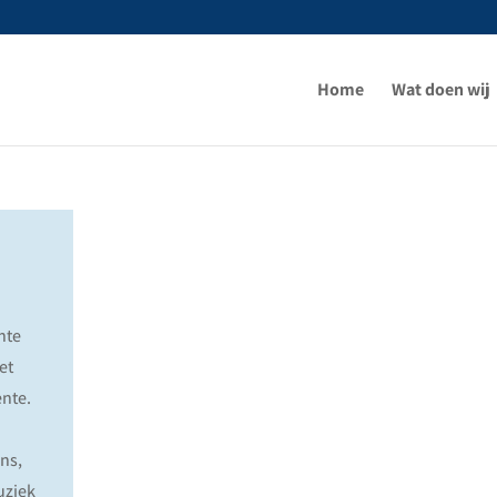
Home
Wat doen wij
nte
et
nte.
ns,
uziek