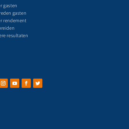
r gasten
reden gasten
r rendement
breiden
ere resultaten