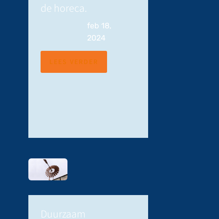
de horeca.
feb 18,
2024
LEES VERDER
Duurzaam