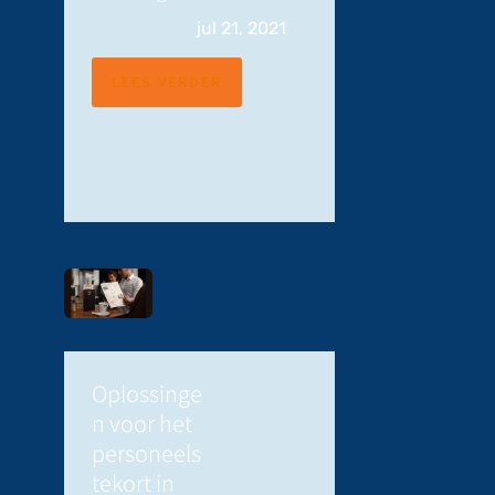
jul 21, 2021
LEES VERDER
Oplossinge
n voor het
personeels
tekort in