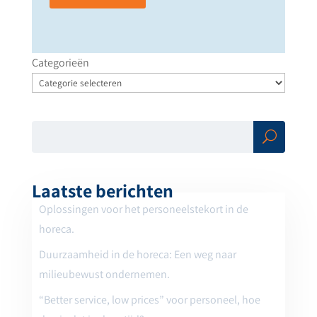
Categorieën
Zoe
ken
Laatste berichten
Oplossingen voor het personeelstekort in de
horeca.
Duurzaamheid in de horeca: Een weg naar
milieubewust ondernemen.
“Better service, low prices” voor personeel, hoe