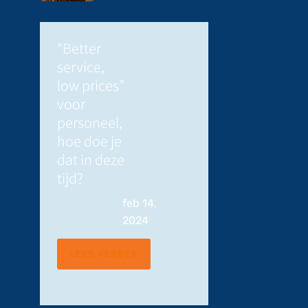
“Better
service,
low prices”
voor
personeel,
hoe doe je
dat in deze
tijd?
feb 14,
2024
LEES VERDER