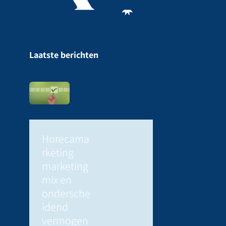
Laatste berichten
Horecama
rketing
marketing
mix en
ondersche
idend
vermogen