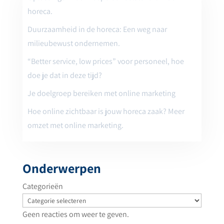
horeca.
Duurzaamheid in de horeca: Een weg naar
milieubewust ondernemen.
“Better service, low prices” voor personeel, hoe
doe je dat in deze tijd?
Je doelgroep bereiken met online marketing
Hoe online zichtbaar is jouw horeca zaak? Meer
omzet met online marketing.
Onderwerpen
Categorieën
Geen reacties om weer te geven.