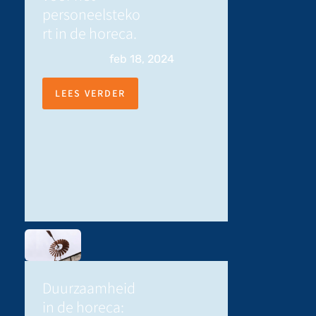
personeelsteko
rt in de horeca.
feb 18, 2024
LEES VERDER
Duurzaamheid
in de horeca: