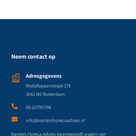
Neem contact op
Adresgegevens

Wollefoppenstraat 176
3061 MZ Rotterdam

06 20795798

info@kantershorecaadvies.nl
Kanters Horeca Advies beantwoordt vragen van