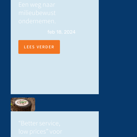
Een weg naar
milieubewust
ondernemen.
feb 18, 2024
LEES VERDER
“Better service,
low prices” voor