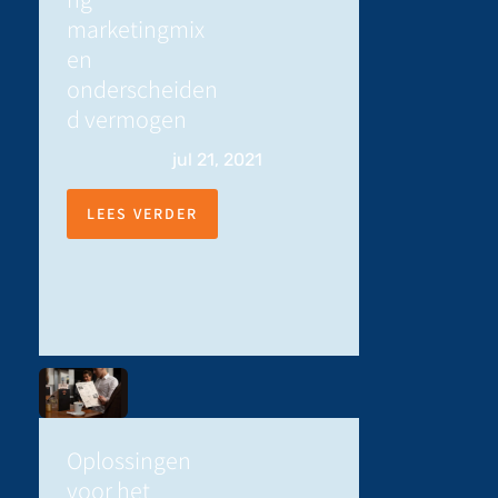
marketingmix
en
onderscheiden
d vermogen
jul 21, 2021
LEES VERDER
Oplossingen
voor het